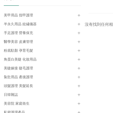
美甲用品 指甲護理
半永久用品 紋繡儀器
沒有找到任何相
手足護理 營養保充
醫學美容 皮膚管理
粉底駐顏 孕育毛髮
角蛋白美睫 化妝用品
美睫嫁接 睫毛護理
紮肚用品 產後護理
頭髮護理 美髮延長
日韓雜誌
美容院 家庭衛生
私密護理產品