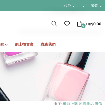
帳戶
繁體
$ HKD
繁體
HK$0.00
0
¥ RMB
簡体
$ USD
ENGLISH
TOTAL
HK$0.00
品味
網上拍賣會
聯絡我們
結帳
排序:
最新上架
熱賣產品
售價