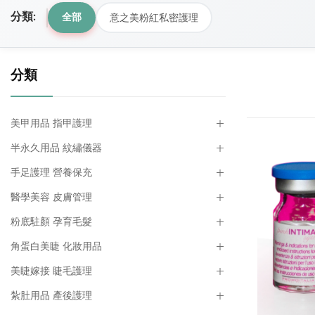
分類:
意之美粉紅私密護理
全部
分類
美甲用品 指甲護理
半永久用品 紋繡儀器
手足護理 營養保充
醫學美容 皮膚管理
粉底駐顏 孕育毛髮
角蛋白美睫 化妝用品
美睫嫁接 睫毛護理
紮肚用品 產後護理