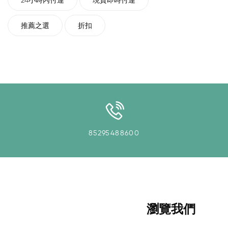
24小時內付運
現貨即時付運
推薦之選
折扣
85295488600
瀏覽我們