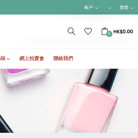
帳戶
繁體
$ HKD
繁體
HK$0.00
0
¥ RMB
簡体
$ USD
ENGLISH
TOTAL
HK$0.00
品味
網上拍賣會
聯絡我們
結帳