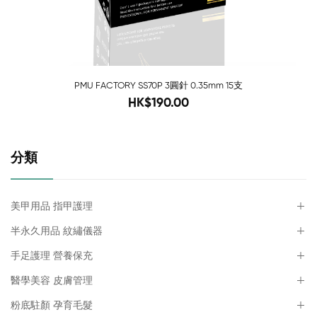
PMU FACTORY SS70P 3圓針 0.35mm 15支
280
HK$190.00
分類
美甲用品 指甲護理
半永久用品 紋繡儀器
手足護理 營養保充
醫學美容 皮膚管理
粉底駐顏 孕育毛髮