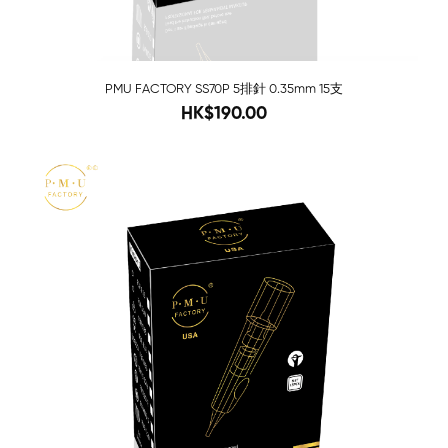
PMU FACTORY SS70P 5排針 0.35mm 15支
280
HK$190.00
-68%