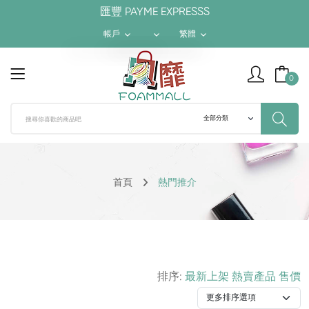
匯豐 PAYME EXPRESSS
帳戶
繁體
$ HKD
繁體
0
¥ RMB
簡体
$ USD
ENGLISH
首頁
熱門推介
排序:
最新上架
熱賣產品
售價